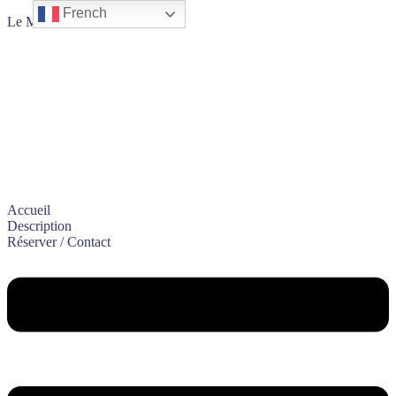
French
Le Mas de la Gavaresse
Le Petit Journal du
Mas
Accueil
Description
Réserver / Contact
Menu