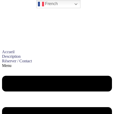
French
Le Petit Journal du
Mas
Accueil
Description
Réserver / Contact
Menu