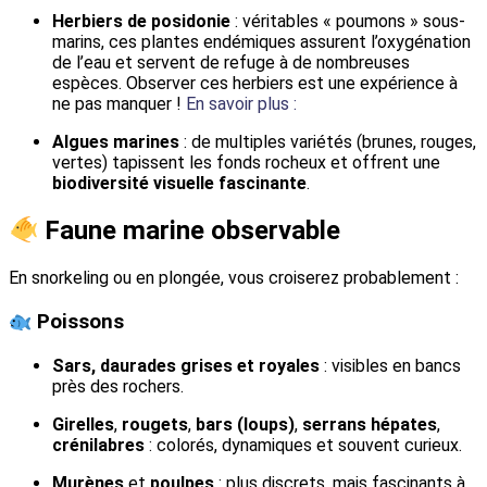
Herbiers de posidonie
: véritables « poumons » sous-
marins, ces plantes endémiques assurent l’oxygénation
de l’eau et servent de refuge à de nombreuses
espèces. Observer ces herbiers est une expérience à
ne pas manquer !
En savoir plus :
Algues marines
: de multiples variétés (brunes, rouges,
vertes) tapissent les fonds rocheux et offrent une
biodiversité visuelle fascinante
.
Faune marine observable
En snorkeling ou en plongée, vous croiserez probablement :
Poissons
Sars, daurades grises et royales
: visibles en bancs
près des rochers.
Girelles
,
rougets
,
bars (loups)
,
serrans hépates
,
crénilabres
: colorés, dynamiques et souvent curieux.
Murènes
et
poulpes
: plus discrets, mais fascinants à