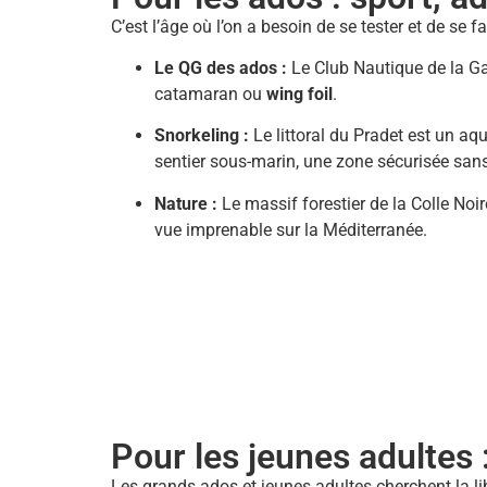
C’est l’âge où l’on a besoin de se tester et de se f
Le QG des ados :
Le Club Nautique de la Ga
catamaran ou
wing foil
.
Snorkeling :
Le littoral du Pradet est un aq
sentier sous-marin, une zone sécurisée san
Nature :
Le massif forestier de la Colle No
vue imprenable sur la Méditerranée.
Pour les jeunes adultes
Les grands ados et jeunes adultes cherchent la lib