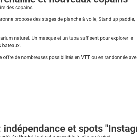
aire des copains.
ronne propose des stages de planche à voile, Stand up paddle,
uarium naturel. Un masque et un tuba suffisent pour explorer le
s bateaux.
ire offre de nombreuses possibilités en VTT ou en randonnée ave
 : indépendance et spots "Inst
erté. Au Pradet, tout est accessible à vélo ou à pied.