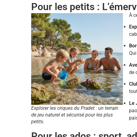
Pour les petits : L’émer
À c
Exp
cab
Bor
Qui
Ave
de 
Clu
tou
Le 
Explorer les criques du Pradet : un terrain
pao
de jeu naturel et sécurisé pour les plus
pais
petits.
Pour les ados : sport, a