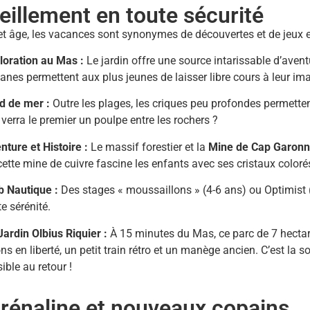
veillement en toute sécurité
et âge, les vacances sont synonymes de découvertes et de jeux en
loration au Mas :
Le jardin offre une source intarissable d’aventu
anes permettent aux plus jeunes de laisser libre cours à leur im
d de mer :
Outre les plages, les criques peu profondes permettent
 verra le premier un poulpe entre les rochers ?
nture et Histoire :
Le massif forestier et la
Mine de Cap Garon
cette mine de cuivre fascine les enfants avec ses cristaux coloré
b Nautique :
Des stages « moussaillons » (4-6 ans) ou Optimist 
te sérénité.
Jardin Olbius Riquier :
À 15 minutes du Mas, ce parc de 7 hectare
ns en liberté, un petit train rétro et un manège ancien. C’est la sor
ible au retour !
drénaline et nouveaux copains