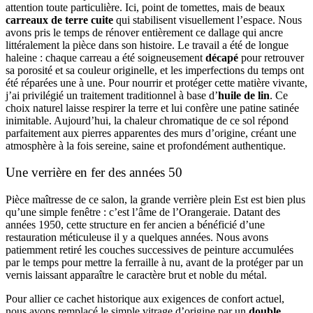
attention toute particulière. Ici, point de tomettes, mais de beaux
carreaux de terre cuite
qui stabilisent visuellement l’espace. Nous
avons pris le temps de rénover entièrement ce dallage qui ancre
littéralement la pièce dans son histoire. Le travail a été de longue
haleine : chaque carreau a été soigneusement
décapé
pour retrouver
sa porosité et sa couleur originelle, et les imperfections du temps ont
été réparées une à une. Pour nourrir et protéger cette matière vivante,
j’ai privilégié un traitement traditionnel à base d’
huile de lin
. Ce
choix naturel laisse respirer la terre et lui confère une patine satinée
inimitable. Aujourd’hui, la chaleur chromatique de ce sol répond
parfaitement aux pierres apparentes des murs d’origine, créant une
atmosphère à la fois sereine, saine et profondément authentique.
Une verrière en fer des années 50
Pièce maîtresse de ce salon, la grande verrière plein Est est bien plus
qu’une simple fenêtre : c’est l’âme de l’Orangeraie. Datant des
années 1950, cette structure en fer ancien a bénéficié d’une
restauration méticuleuse il y a quelques années. Nous avons
patiemment retiré les couches successives de peinture accumulées
par le temps pour mettre la ferraille à nu, avant de la protéger par un
vernis laissant apparaître le caractère brut et noble du métal.
Pour allier ce cachet historique aux exigences de confort actuel,
nous avons remplacé le simple vitrage d’origine par un
double